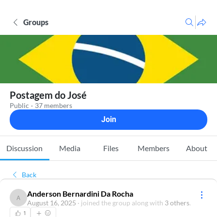
Groups
Postagem do José
Public
·
37 members
Join
Discussion
Media
Files
Members
About
Back
Anderson Bernardini Da Rocha
Anderson Bernardini Da Rocha
August 16, 2025
·
joined the group along with
3 others
.
1