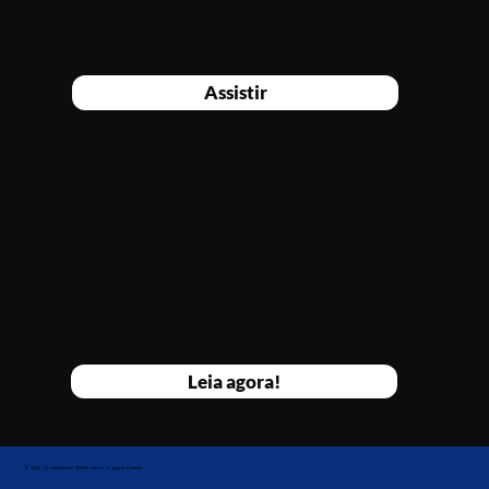
Assistir
Leia agora!
© 2026 ConnectWave® · MBM Technologies and Games