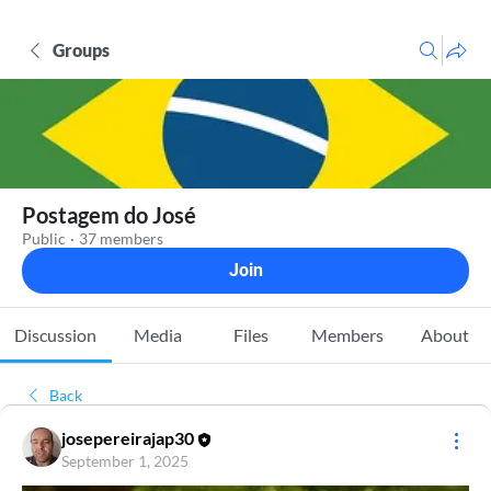
Groups
Postagem do José
Public
·
37 members
Join
Discussion
Media
Files
Members
About
Back
josepereirajap30
September 1, 2025