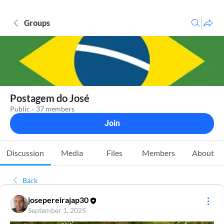
Groups
Postagem do José
Public
·
37 members
Join
Discussion
Media
Files
Members
About
Back
josepereirajap30
September 1, 2025