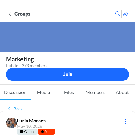
Groups
Marketing
Public
·
373 members
Join
Discussion
Media
Files
Members
About
Back
Luzia Moraes
May 10, 2026
Oficial
Viral