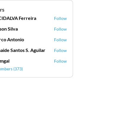
rs
IDALVA Ferreira
Follow
VA Ferreira
lson Silva
Follow
Silva
co Antonio
Follow
aide Santos S. Aguilar
Follow
mgal
Follow
l
embers (373)