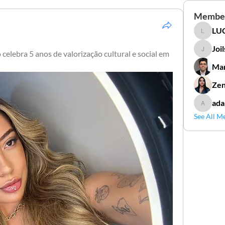
Membe
LUC
LUCIDAL
Joi
elebra 5 anos de valorização cultural e social em 
Joilson 
Mar
Zen
ada
adamga
See All M