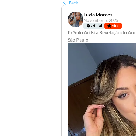
Back
Luzia Moraes
November 5, 2025
Oficial
Viral
Prêmio Artista Revelação do Ano c
São Paulo 