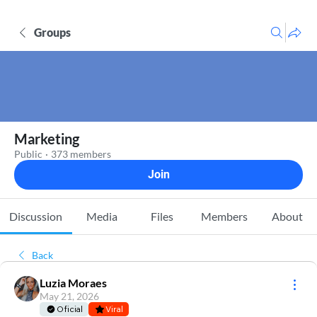
Groups
Marketing
Public
·
373 members
Join
Discussion
Media
Files
Members
About
Back
Luzia Moraes
May 21, 2026
Oficial
Viral