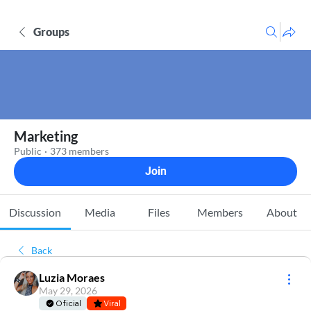
Groups
Marketing
Public
·
373 members
Join
Discussion
Media
Files
Members
About
Back
Luzia Moraes
May 29, 2026
Oficial
Viral