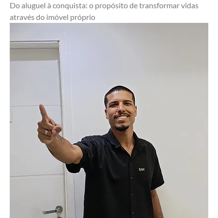
Do aluguel à conquista: o propósito de transformar vidas 
através do imóvel próprio