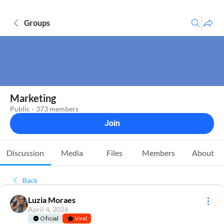
Groups
Marketing
Public
·
373 members
Join
Discussion
Media
Files
Members
About
Back
Luzia Moraes
April 4, 2026
Oficial
Viral