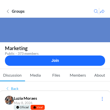
Groups
Marketing
Public
·
373 members
Join
Discussion
Media
Files
Members
About
Back
Luzia Moraes
May 8, 2026
Oficial
Viral