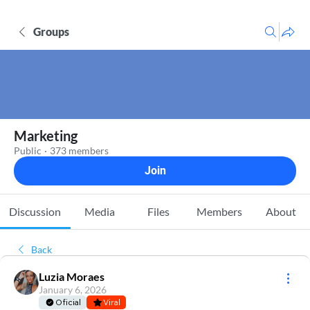
Groups
Marketing
Public
·
373 members
Join
Discussion
Media
Files
Members
About
Back
Luzia Moraes
January 6, 2026
Oficial
Viral