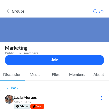
Groups
Marketing
Public
·
373 members
Join
Discussion
Media
Files
Members
About
Back
Luzia Moraes
May 1, 2026
Oficial
Viral