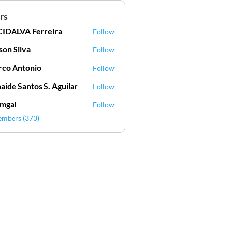
rs
IDALVA Ferreira
Follow
VA Ferreira
lson Silva
Follow
Silva
co Antonio
Follow
aide Santos S. Aguilar
Follow
mgal
Follow
l
embers (373)