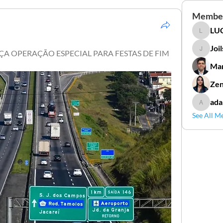
Membe
LUC
LUCIDAL
Joi
A OPERAÇÃO ESPECIAL PARA FESTAS DE FIM 
Joilson 
Mar
Zen
ada
adamga
See All M