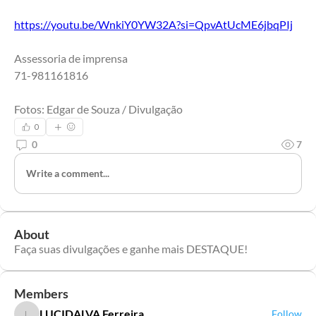
https://youtu.be/WnkiY0YW32A?si=QpvAtUcME6jbqPIj
Assessoria de imprensa 
71-981161816
Fotos: Edgar de Souza / Divulgação
0
0
7
Write a comment...
About
Faça suas divulgações e ganhe mais DESTAQUE!
Members
LUCIDALVA Ferreira
Follow