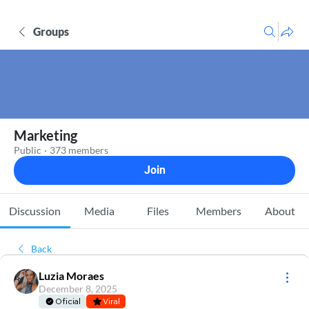
Groups
Marketing
Public
·
373 members
Join
Discussion
Media
Files
Members
About
Back
Luzia Moraes
December 8, 2025
Oficial
Viral