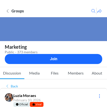
Groups
Marketing
Public
·
373 members
Join
Discussion
Media
Files
Members
About
Back
Luzia Moraes
February 10, 2026
Oficial
Viral