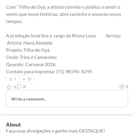
Com " Filha de Oyá, a artista convida o público a sentir o 
vento que move histórias, abre caminho e anuncia novos 
tempos.             
A produção local fica a  cargo de Rhosy Luna   
 Artista: Naná Almeida                         
Projeto: Filha de Oyá.    
Onde: Trios e Camarotes                      
Quando: Carnaval 2026.                                
Contato para Imprensa: (71) 98194- 8295
1
1
0
3
Write a comment...
About
Faça suas divulgações e ganhe mais DESTAQUE!