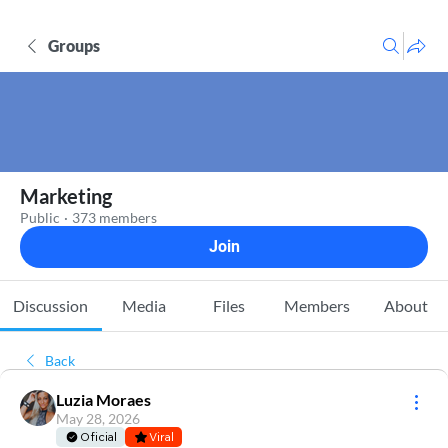
Groups
Marketing
Public
·
373 members
Join
Discussion
Media
Files
Members
About
Back
Luzia Moraes
May 28, 2026
Oficial
Viral