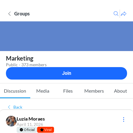
Groups
Marketing
Public
·
373 members
Join
Discussion
Media
Files
Members
About
Back
Luzia Moraes
April 11, 2026
Oficial
Viral