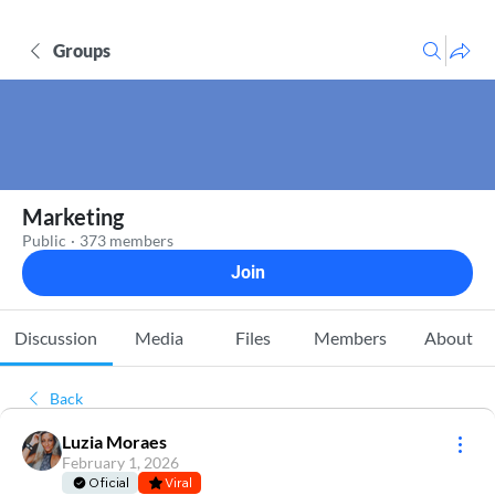
Groups
Marketing
Public
·
373 members
Join
Discussion
Media
Files
Members
About
Back
Luzia Moraes
February 1, 2026
Oficial
Viral