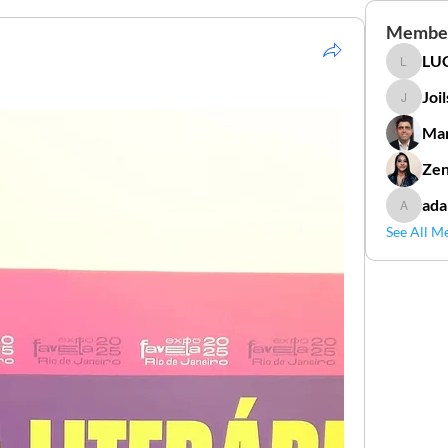
Membe
LUC
LUCIDAL
Joi
Joilson 
Mar
Zen
ada
adamga
See All M