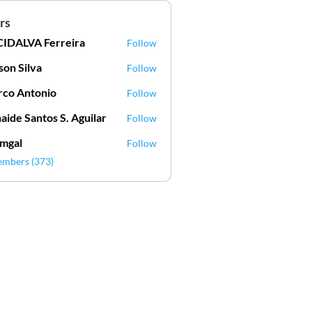
rs
IDALVA Ferreira
Follow
VA Ferreira
lson Silva
Follow
Silva
co Antonio
Follow
aide Santos S. Aguilar
Follow
mgal
Follow
l
embers (373)