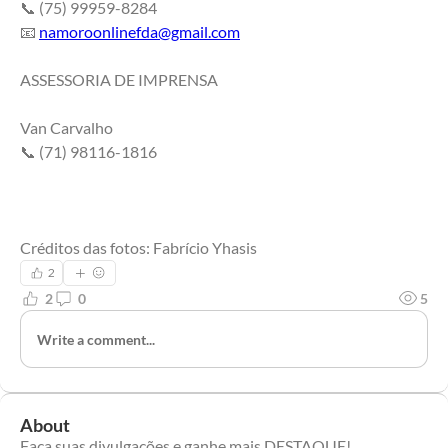
📞 (75) 99959-8284
📧 
namoroonlinefda@gmail.com
ASSESSORIA DE IMPRENSA
Van Carvalho
📞 (71) 98116-1816
Créditos das fotos: Fabrício Yhasis
2
2
0
5
Write a comment...
About
Faça suas divulgações e ganhe mais DESTAQUE!