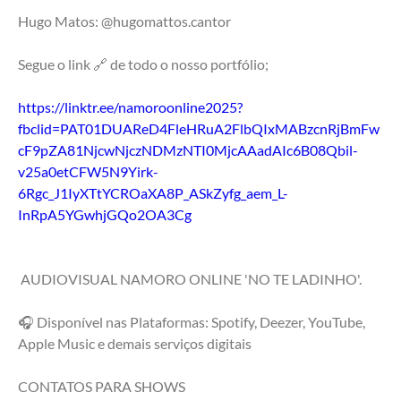
Hugo Matos: @hugomattos.cantor
Segue o link 🔗 de todo o nosso portfólio;
https://linktr.ee/namoroonline2025?
fbclid=PAT01DUAReD4FleHRuA2FlbQIxMABzcnRjBmFw
cF9pZA81NjcwNjczNDMzNTI0MjcAAadAIc6B08Qbil-
v25a0etCFW5N9Yirk-
6Rgc_J1IyXTtYCROaXA8P_ASkZyfg_aem_L-
InRpA5YGwhjGQo2OA3Cg
 AUDIOVISUAL NAMORO ONLINE 'NO TE LADINHO'.
🎧 Disponível nas Plataformas: Spotify, Deezer, YouTube, 
Apple Music e demais serviços digitais
CONTATOS PARA SHOWS