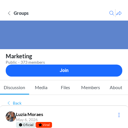
Groups
Marketing
Public
·
373 members
Join
Discussion
Media
Files
Members
About
Back
Luzia Moraes
May 6, 2026
Oficial
Viral