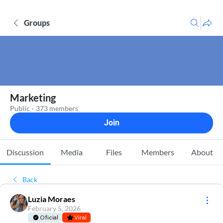
Groups
Marketing
Public
·
373 members
Join
Discussion
Media
Files
Members
About
Back
Luzia Moraes
February 5, 2026
Oficial
Viral