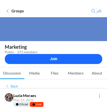
Groups
Marketing
Public
·
373 members
Join
Discussion
Media
Files
Members
About
Back
Luzia Moraes
May 23, 2026
Oficial
Viral