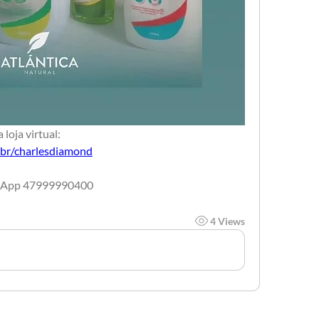
loja virtual:
m.br/charlesdiamond
tsApp 47999990400
4 Views