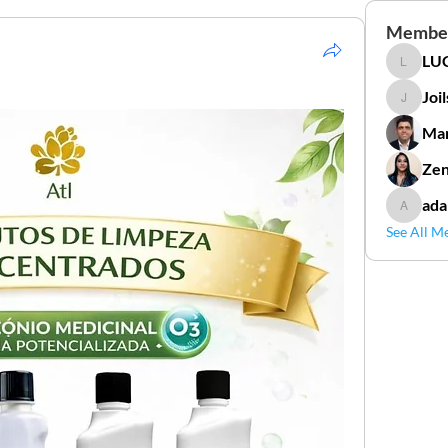
Membe
LUC
LUCIDAL
Joi
Joilson 
Mar
Zen
ada
adamga
See All M