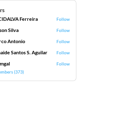
rs
IDALVA Ferreira
Follow
VA Ferreira
lson Silva
Follow
Silva
co Antonio
Follow
aide Santos S. Aguilar
Follow
mgal
Follow
l
embers (373)