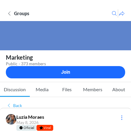
Groups
Marketing
Public
·
373 members
Join
Discussion
Media
Files
Members
About
Back
Luzia Moraes
May 8, 2026
Oficial
Viral