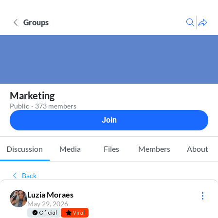
Groups
Marketing
Public
·
373 members
Join
Discussion
Media
Files
Members
About
Back
Luzia Moraes
May 29, 2026
Oficial
Viral