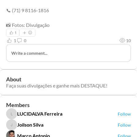
📞 (71) 9 8116-1816
📸 Fotos: Divulgação
1
1
0
10
Write a comment...
About
Faça suas divulgações e ganhe mais DESTAQUE!
Members
LUCIDALVA Ferreira
Follow
LUCIDALVA Ferreira
Joilson Silva
Follow
Joilson Silva
Marco Antonio
Follow