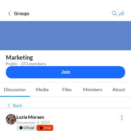
Groups
Marketing
Public
·
373 members
Join
Discussion
Media
Files
Members
About
Back
Luzia Moraes
November 4, 2025
Oficial
Viral