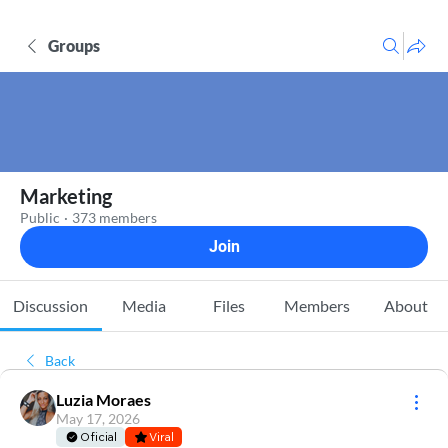
Groups
Marketing
Public
·
373 members
Join
Discussion
Media
Files
Members
About
Back
Luzia Moraes
May 17, 2026
Oficial
Viral