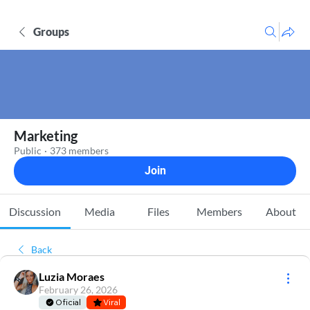
Groups
Marketing
Public
·
373 members
Join
Discussion
Media
Files
Members
About
Back
Luzia Moraes
February 26, 2026
Oficial
Viral