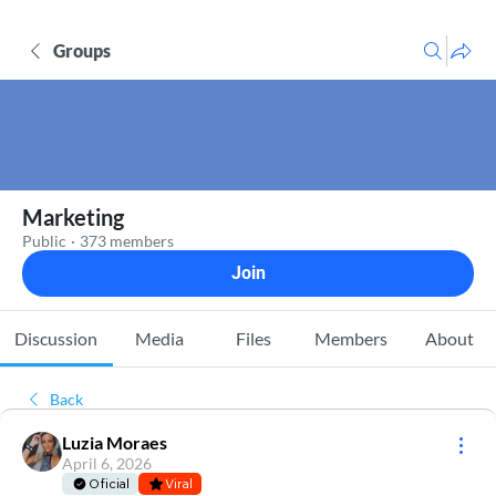
Groups
Marketing
Public
·
373 members
Join
Discussion
Media
Files
Members
About
Back
Luzia Moraes
April 6, 2026
Oficial
Viral