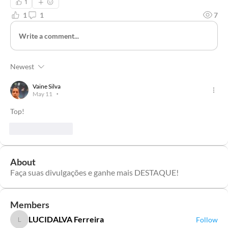
1
1
1
7
Write a comment...
Newest
Vaine Silva
May 11
•
Top!
Like
Reply
About
Faça suas divulgações e ganhe mais DESTAQUE!
Members
LUCIDALVA Ferreira
Follow
LUCIDALVA Ferreira