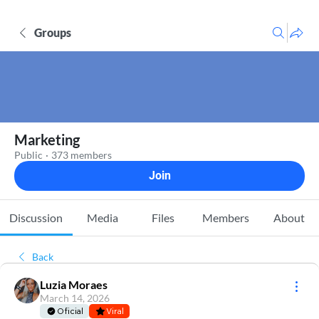
Groups
Marketing
Public
·
373 members
Join
Discussion
Media
Files
Members
About
Back
Luzia Moraes
March 14, 2026
Oficial
Viral