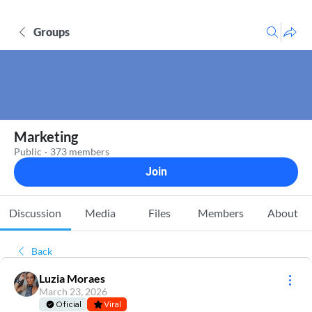
Groups
Marketing
Public
·
373 members
Join
Discussion
Media
Files
Members
About
Back
Luzia Moraes
March 23, 2026
Oficial
Viral