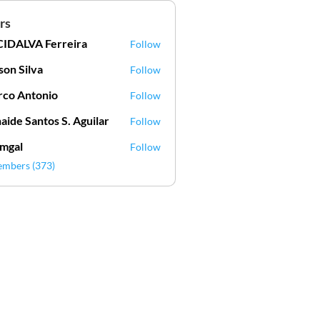
rs
IDALVA Ferreira
Follow
VA Ferreira
lson Silva
Follow
Silva
co Antonio
Follow
aide Santos S. Aguilar
Follow
mgal
Follow
l
embers (373)