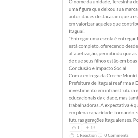
​O nome da unidade, Teresinha d
uma figura que deixou sua marca n
autoridades destacaram que a es
em valorizar aqueles que contrib
Itaguaí.
​"Entregar uma escola é entregar 
está completo, oferecendo desde 
alfabetização, permitindo que as
de que seus filhos estão em boas 
​Conclusão e Impacto Social
​Com a entrega da Creche Municip
Prefeitura de Itaguaí reafirma a 
investimento em infraestrutura e
educacionais da cidade, mas tamb
trabalhadoras. A expectativa é que
em plena capacidade, tornando-s
futuras gerações itaguaienses. 
1
1 Reaction
0 Comments