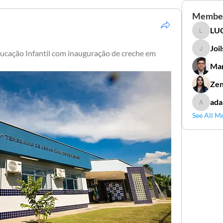
Membe
LUC
LUCIDAL
Joi
ucação Infantil com inauguração de creche em 
Joilson 
Mar
Zen
ada
adamga
See All M