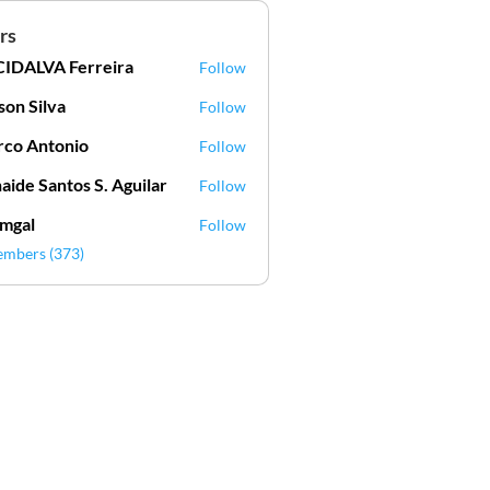
rs
IDALVA Ferreira
Follow
VA Ferreira
lson Silva
Follow
Silva
co Antonio
Follow
aide Santos S. Aguilar
Follow
mgal
Follow
l
embers (373)