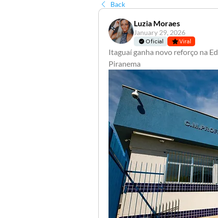
Back
Luzia Moraes
January 29, 2026
Oficial
Viral
Itaguaí ganha novo reforço na Ed
Piranema