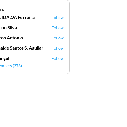
rs
IDALVA Ferreira
Follow
VA Ferreira
lson Silva
Follow
Silva
co Antonio
Follow
aide Santos S. Aguilar
Follow
mgal
Follow
l
embers (373)