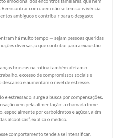
to emocional dos encontros familiares, que nem 
. Reencontrar com quem não se tem convivência 
entos ambíguos e contribuir para o desgaste 
contram há muito tempo — sejam pessoas queridas 
oções diversas, o que contribui para a exaustão 
anças bruscas na rotina também afetam o 
trabalho, excesso de compromissos sociais e 
o descanso e aumentam o nível de estresse. 
 e estressado, surge a busca por compensações. 
nsação vem pela alimentação: a chamada fome 
, especialmente por carboidratos e açúcar, além 
s alcoólicas”, explica o médico.
esse comportamento tende a se intensificar. 