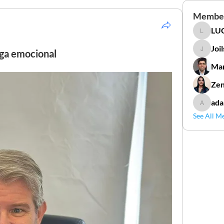
Membe
LUC
LUCIDAL
Joi
ga emocional
Joilson 
Mar
Zen
ada
adamga
See All M