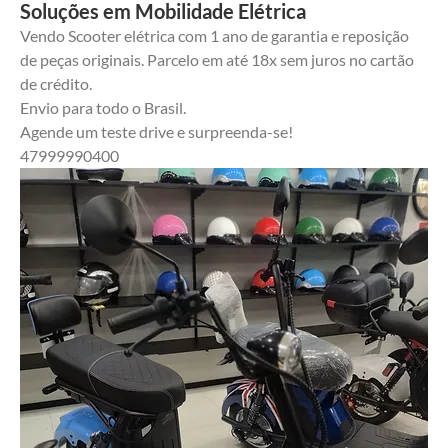
Soluções em Mobilidade Elétrica
Vendo Scooter elétrica com 1 ano de garantia e reposição 
de peças originais. Parcelo em até 18x sem juros no cartão 
de crédito. 
Envio para todo o Brasil.
Agende um teste drive e surpreenda-se!
47999990400