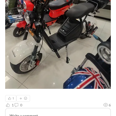
1
1
0
6
Write a comment...