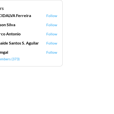
rs
IDALVA Ferreira
Follow
VA Ferreira
lson Silva
Follow
Silva
co Antonio
Follow
aide Santos S. Aguilar
Follow
mgal
Follow
l
embers (373)