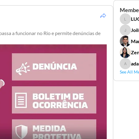
Membe
LUC
LUCIDAL
Joi
passa a funcionar no Rio e permite denúncias de 
Joilson 
Mar
Zen
ada
adamga
See All M