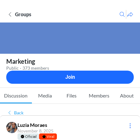
Groups
Marketing
Public
·
373 members
Join
Discussion
Media
Files
Members
About
Back
Luzia Moraes
November 8, 2025
Oficial
Viral