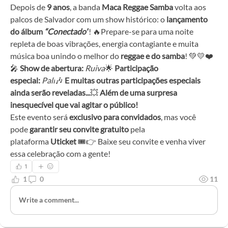
Depois de 
9 anos
, a banda 
Maca Reggae Samba
 volta aos 
palcos de Salvador com um show histórico: o 
lançamento 
do álbum 
“Conectado”
! 🔥Prepare-se para uma noite 
repleta de boas vibrações, energia contagiante e muita 
música boa unindo o melhor do 
reggae e do samba
! 💚💛❤️
🎤 
Show de abertura:
Ruiva
🌟 
Participação 
especial:
Pali
🎶 
E muitas outras participações especiais 
ainda serão reveladas...
💥 
Além de uma surpresa 
inesquecível que vai agitar o público!
Este evento será 
exclusivo para convidados
, mas você 
pode 
garantir seu convite gratuito
 pela 
plataforma 
Uticket
 🎟️👉 Baixe seu convite e venha viver 
essa celebração com a gente!
1
1
0
11
Write a comment...