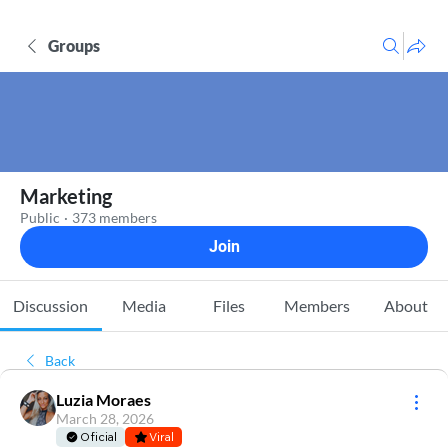
Groups
Marketing
Public
·
373 members
Join
Discussion
Media
Files
Members
About
Back
Luzia Moraes
March 28, 2026
Oficial
Viral