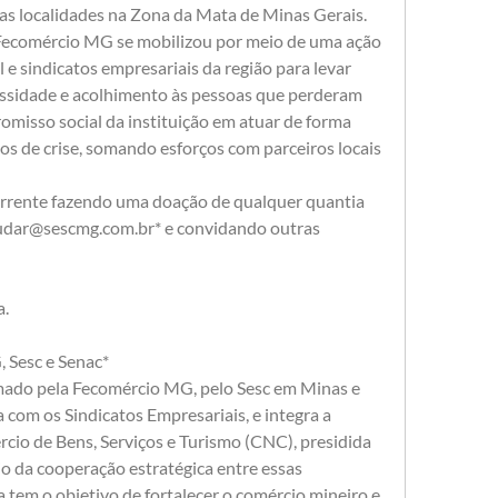
as localidades na Zona da Mata de Minas Gerais.
 Fecomércio MG se mobilizou por meio de uma ação 
 e sindicatos empresariais da região para levar 
essidade e acolhimento às pessoas que perderam 
romisso social da instituição em atuar de forma 
 de crise, somando esforços com parceiros locais 
rrente fazendo uma doação de qualquer quantia 
judar@sescmg.com.br* e convidando outras 
a.
 Sesc e Senac*
ado pela Fecomércio MG, pelo Sesc em Minas e 
com os Sindicatos Empresariais, e integra a 
io de Bens, Serviços e Turismo (CNC), presidida 
o da cooperação estratégica entre essas 
a tem o objetivo de fortalecer o comércio mineiro e 