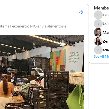
Membe
LUC
LUCIDAL
Joi
istema Fecomércio MG envia alimentos e 
Joilson 
Mar
Zen
ada
adamga
See All M