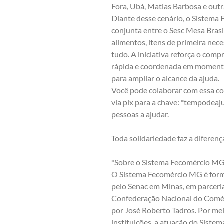
Fora, Ubá, Matias Barbosa e outr
Diante desse cenário, o Sistema
conjunta entre o Sesc Mesa Brasil
alimentos, itens de primeira nec
tudo. A iniciativa reforça o comp
rápida e coordenada em momentos
para ampliar o alcance da ajuda.
Você pode colaborar com essa co
via pix para a chave: *tempodea
pessoas a ajudar.
Toda solidariedade faz a diferenç
*Sobre o Sistema Fecomércio MG,
O Sistema Fecomércio MG é form
pelo Senac em Minas, em parceria 
Confederação Nacional do Comérc
por José Roberto Tadros. Por mei
instituições, a atuação do Sistem