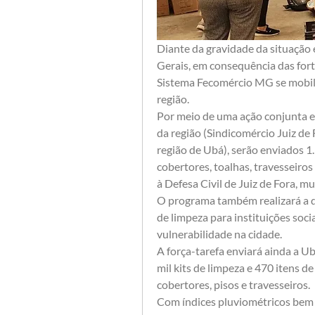
Diante da gravidade da situação 
Gerais, em consequência das forte
Sistema Fecomércio MG se mobiliz
região.
Por meio de uma ação conjunta en
da região (Sindicomércio Juiz de 
região de Ubá), serão enviados 1.
cobertores, toalhas, travesseiros 
à Defesa Civil de Juiz de Fora, m
O programa também realizará a doa
de limpeza para instituições soci
vulnerabilidade na cidade.
A força-tarefa enviará ainda a Ubá
mil kits de limpeza e 470 itens de
cobertores, pisos e travesseiros.
Com índices pluviométricos bem 