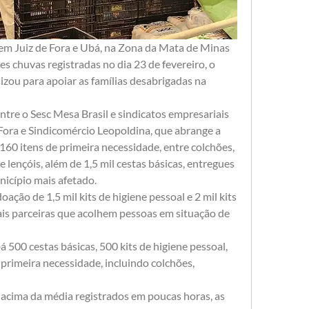
em Juiz de Fora e Ubá, na Zona da Mata de Minas 
s chuvas registradas no dia 23 de fevereiro, o 
ou para apoiar as famílias desabrigadas na 
tre o Sesc Mesa Brasil e sindicatos empresariais 
Fora e Sindicomércio Leopoldina, que abrange a 
160 itens de primeira necessidade, entre colchões, 
e lençóis, além de 1,5 mil cestas básicas, entregues 
unicípio mais afetado.
ção de 1,5 mil kits de higiene pessoal e 2 mil kits 
ais parceiras que acolhem pessoas em situação de 
 500 cestas básicas, 500 kits de higiene pessoal, 
 primeira necessidade, incluindo colchões, 
acima da média registrados em poucas horas, as 