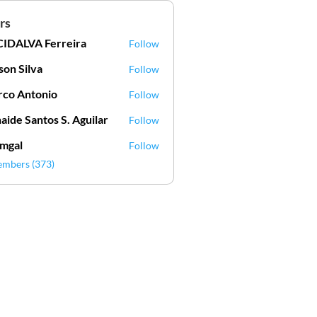
rs
IDALVA Ferreira
Follow
VA Ferreira
lson Silva
Follow
Silva
co Antonio
Follow
aide Santos S. Aguilar
Follow
mgal
Follow
l
embers (373)