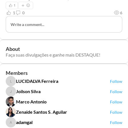
1
1
0
6
Write a comment...
About
Faça suas divulgações e ganhe mais DESTAQUE!
Members
LUCIDALVA Ferreira
Follow
LUCIDALVA Ferreira
Joilson Silva
Follow
Joilson Silva
Marco Antonio
Follow
Zenaide Santos S. Aguilar
Follow
adamgal
Follow
adamgal