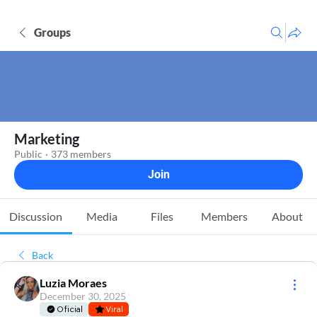
Groups
Marketing
Public
·
373 members
Join
Discussion
Media
Files
Members
About
Back
Luzia Moraes
December 30, 2025
Oficial
Viral