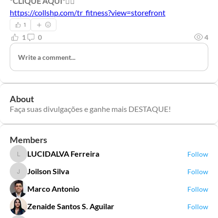
*
CLIQUE
AQUI
*👇🏼
https://collshp.com/tr_fitness?view=storefront
1
1
0
4
Write a comment...
About
Faça suas divulgações e ganhe mais DESTAQUE!
Members
LUCIDALVA Ferreira
Follow
LUCIDALVA Ferreira
Joilson Silva
Follow
Joilson Silva
Marco Antonio
Follow
Zenaide Santos S. Aguilar
Follow