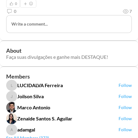
0
0
7
Write a comment...
About
Faça suas divulgações e ganhe mais DESTAQUE!
Members
LUCIDALVA Ferreira
Follow
LUCIDALVA Ferreira
Joilson Silva
Follow
Joilson Silva
Marco Antonio
Follow
Zenaide Santos S. Aguilar
Follow
adamgal
Follow
adamgal
See All Members (373)