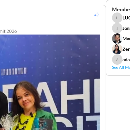
Membe
LUC
LUCIDAL
Joi
mit 2026
Joilson 
Mar
Zen
ada
adamga
See All M