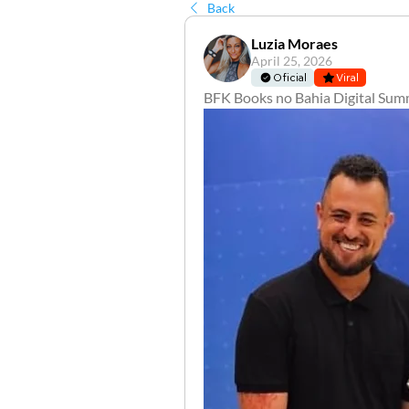
Back
Luzia Moraes
April 25, 2026
Oficial
Viral
BFK Books no Bahia Digital Sum