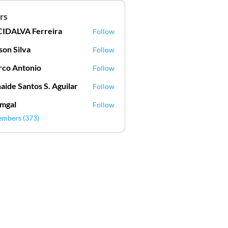
rs
IDALVA Ferreira
Follow
VA Ferreira
lson Silva
Follow
Silva
co Antonio
Follow
aide Santos S. Aguilar
Follow
mgal
Follow
l
embers (373)