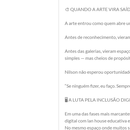
🎨 QUANDO A ARTE VIRA SAÍ
A arte entrou como quem abre um
Antes de reconhecimento, vieram
Antes das galerias, vieram espaço
simples — mas cheios de propósi
Nilson não esperou oportunidade.
“Se ninguém fizer, eu faço. Sempre
🖥️ A LUTA PELA INCLUSÃO D
Em uma das fases mais marcantes d
digital com lan house educativa e
No mesmo espaço onde muitos só 