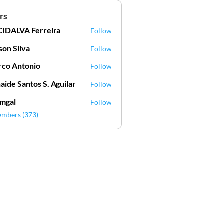
rs
IDALVA Ferreira
Follow
VA Ferreira
lson Silva
Follow
Silva
co Antonio
Follow
aide Santos S. Aguilar
Follow
mgal
Follow
l
embers (373)