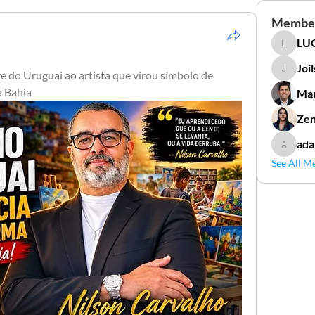
Membe
LUC
LUCIDAL
Joi
 do Uruguai ao artista que virou símbolo de 
Joilson 
a Bahia
Mar
Zen
ada
adamga
See All M