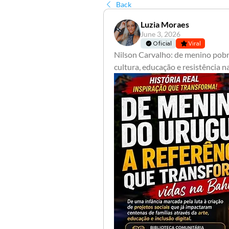
Back
Luzia Moraes
June 3, 2026
Oficial
Viral
Nilson Carvalho: de menino pobre
cultura, educação e resistência n