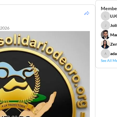
Membe
LUC
LUCIDAL
Joi
 2026
Joilson 
Mar
Zen
ada
adamga
See All M