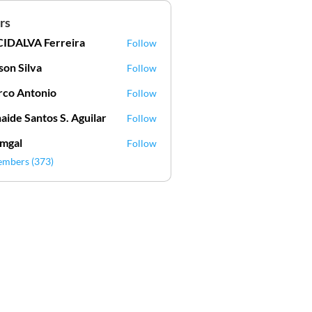
rs
IDALVA Ferreira
Follow
VA Ferreira
lson Silva
Follow
Silva
co Antonio
Follow
aide Santos S. Aguilar
Follow
mgal
Follow
l
embers (373)