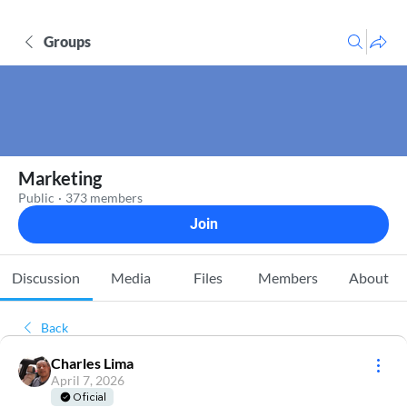
Groups
Marketing
Public
·
373 members
Join
Discussion
Media
Files
Members
About
Back
Charles Lima
April 7, 2026
Oficial