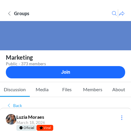
Groups
Marketing
Public
·
373 members
Join
Discussion
Media
Files
Members
About
Back
Luzia Moraes
March 18, 2026
Oficial
Viral