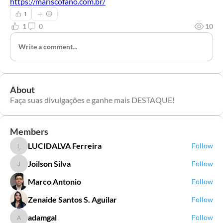
https://mariscofano.com.br/
1
1
0
10
Write a comment...
About
Faça suas divulgações e ganhe mais DESTAQUE!
Members
LUCIDALVA Ferreira
Follow
LUCIDALVA Ferreira
Joilson Silva
Follow
Joilson Silva
Marco Antonio
Follow
Zenaide Santos S. Aguilar
Follow
adamgal
Follow
adamgal