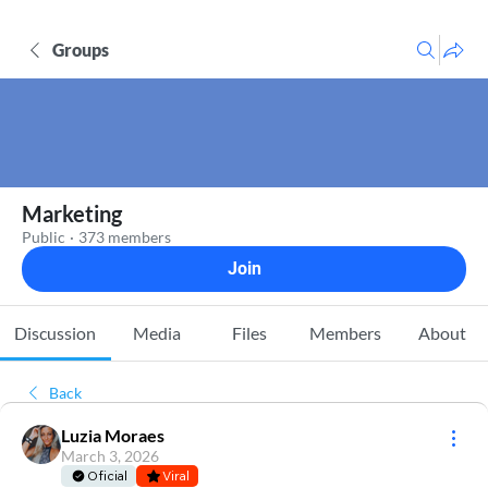
Groups
Marketing
Public
·
373 members
Join
Discussion
Media
Files
Members
About
Back
Luzia Moraes
March 3, 2026
Oficial
Viral